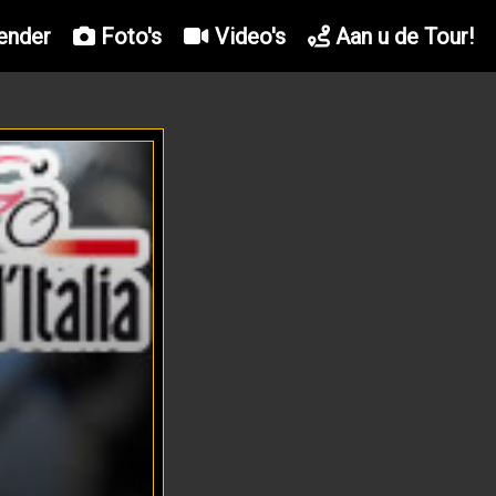
ender
Foto's
Video's
Aan u de Tour!