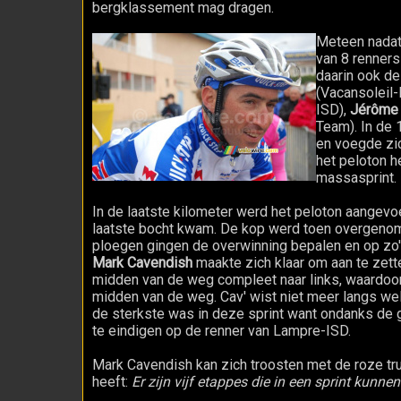
bergklassement mag dragen.
Meteen nadat
van 8 renners 
daarin ook d
(Vacansoleil
ISD),
Jérôme
Team). In de 
en voegde zic
het peloton h
massasprint.
In de laatste kilometer werd het peloton aangevo
laatste bocht kwam. De kop werd toen overgen
ploegen gingen de overwinning bepalen en op zo'
Mark Cavendish
maakte zich klaar om aan te zette
midden van de weg compleet naar links, waardoor 
midden van de weg. Cav' wist niet meer langs welk 
de sterkste was in deze sprint want ondanks de 
te eindigen op de renner van Lampre-ISD.
Mark Cavendish kan zich troosten met de roze tr
heeft:
Er zijn vijf etappes die in een sprint kunne