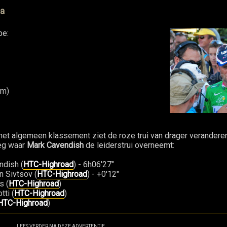
ma
pe:
am)
het algemeen klassement ziet de roze trui van drager verander
eg waar
Mark Cavendish
de leiderstrui overneemt:
ndish (
HTC-Highroad
) - 6h06'27"
n Sivtsov (
HTC-Highroad
) - +0'12"
s (
HTC-Highroad
)
tti (
HTC-Highroad
)
HTC-Highroad
)
LEES VERDER NA DEZE ADVERTENTIE