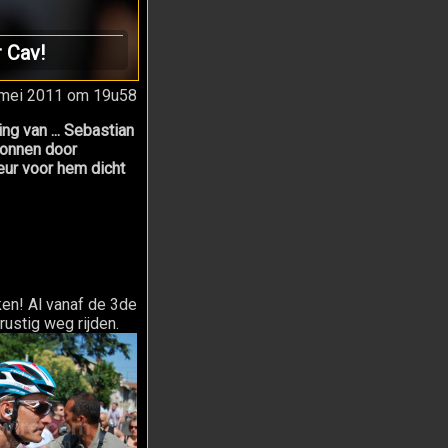
r Cav!
mei 2011 om 19u58
g van ... Sebastian
wonnen door
eur voor hem dicht
ken! Al vanaf de 3de
rustig weg rijden.