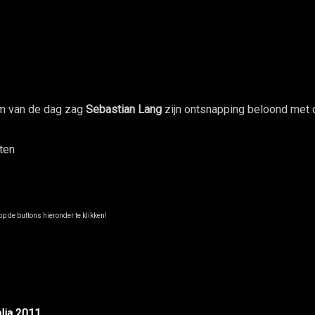
im van de dag zag
Sebastian Lang
zijn ontsnapping beloond met 
ten
p de buttons hieronder te klikken!
alia 2011