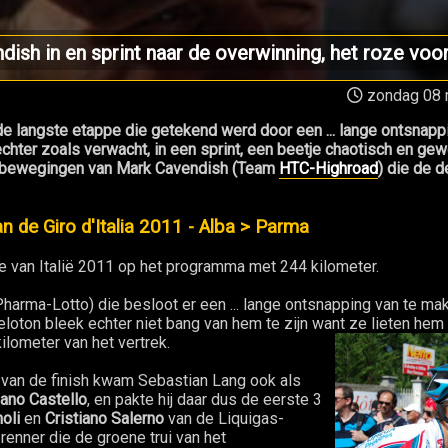
ish in en sprint naar de overwinning, het roze voo
zondag 08 
 langste etappe die getekend werd door een ... lange ontsnappin
chter zoals verwacht, in een sprint, een beetje chaotisch en ge
stbewegingen van Mark Cavendish (Team
HTC-Highroad
) die de d
 de Giro d'Italia 2011 - Alba > Parma
 van Italië 2011 op het programma met 244 kilometer.
arma-Lotto) die besloot er een ... lange ontsnapping van te ma
eloton bleek echter niet bang van hem te zijn want ze lieten hem 
ilometer van het vertrek.
r van de finish kwam Sebastian Lang ook als
ano Castello
, en pakte hij daar dus de eerste 3
oli
en
Cristiano Salerno
van de Liquigas-
enner die de groene trui van het