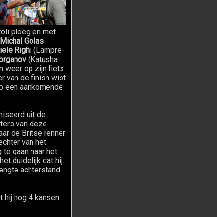
toli ploeg en met
Michal Golas
iele Righi
(Lampre-
organov
(Katusha
 weer op zijn fiets
r van de finish wist
s op een aankomende
niseerd uit de
nters van deze
ar de Britse renner
echter van het
 te gaan naar het
et duidelijk dat hij
lengte achterstand
 hij nog 4 kansen