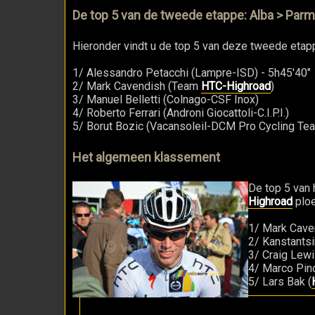
De top 5 van de tweede etappe: Alba > Par
Hieronder vindt u de top 5 van deze tweede etap
1/ Alessandro Petacchi (Lampre-ISD) - 5h45'40"
2/ Mark Cavendish (Team
HTC-Highroad
)
3/ Manuel Belletti (Colnago-CSF Inox)
4/ Roberto Ferrari (Androni Giocattoli-C.I.P.I.)
5/ Borut Bozic (Vacansoleil-DCM Pro Cycling Te
Het algemeen klassement
De top 5 van 
Highroad
plo
1/ Mark Cave
2/ Kanstantsi
3/ Craig Lewi
4/ Marco Pino
5/ Lars Bak (