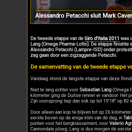
Alessandro Petacchi sluit Mark Cavend
De tweede etappe van de
Giro d'Italia 2011
was de
Lang (Omega Pharma-Lotto). De etappe finishte e
Alessandro Petacchi (Lampre-ISD) onder prote
zag gaan door een zigzaggende Petacchi.
De samenvatting van de tweede etappe van
Vandaag stond de langste etappe van deze Ronde
Niet te lang echter voor
Sebastian Lang
(Omega Ph
kilometer ging de Duitse renner er vandoor. Het p
Zijn voorsprong liep dan ook op tot 19'18" op 82 k
Door alleen aan kop te blijven tot op 26 kilomete
eerste boven op de enige klim van de dag, in
Tabi
punten voor het bergklassement, voor
Valerio Agn
Cannondale ploeg. Lang is dus morgen de eerste r