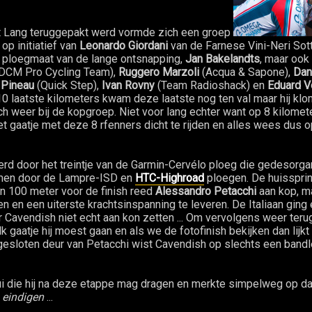
 Lang teruggepakt werd vormde zich een groep
op initiatief van
Leonardo Giordani
van de Farnese Vini-Neri Sot
e ploegmaat van de lange ontsnapping,
Jan Bakelandts
, maar ook
-DCM Pro Cycling Team),
Ruggero Marzoli
(Acqua & Sapone),
Dan
 Pineau
(Quick Step),
Ivan Rovny
(Team Radioshack) en
Eduard V
10 laatste kilometers kwam deze laatste nog ten val maar hij klom
h weer bij de kopgroep. Niet voor lang echter want op 8 kilomete
et gaatje met deze 8 rfenners dicht te rijden en alles wees du
erd door het treintje van de Garmin-Cervélo ploeg die gedesorga
omen door de Lampre-ISD en
HTC-Highroad
ploegen. De huisspri
n 100 meter voor de finish reed
Alessandro Petacchi
aan kop, ma
n en een uiterste krachtsinspanning te leveren. De Italiaan ging 
Cavendish niet echt aan kon zetten ... Om vervolgens weer terug
gaatje hij moest gaan en als we de fotofinish bekijken dan lijkt h
gesloten deur van Petacchi wist Cavendish op slechts een band
ui die hij na deze etappe mag dragen en merkte simpelweg op dat
n eindigen
...