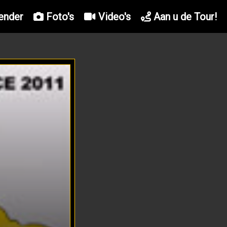
ender
Foto's
Video's
Aan u de Tour!