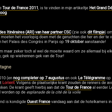
de
Tour de France 2011
, is te vinden in mijn artikeltje
Het Grand Dé
loog
.
es Itinéraires (ARI) van haar partner CSC
(zie ook
dit filmpje
) om
 moeten het voorlopig doen met de geruchten die her en der te v
in het Palais des Congrès in Parijs op
19 oktober
aanstaande!
maar zeker toch al wel de moeite waard om ze allemaal bij elkaa
, gek op wielrennen gek van de Tour!
etagne
010 (en
nog completer op 7 augustus
en ook
Le Télégramme
op 
it
Lorient
. Volgens de plaatselijke krant zouden de renners de av
ken. De krant geeft hierbij aan dat de
Tour de France
al eerder L
 worden op de
esplanade de la cité de la voile
.
send is kondigde
Ouest France
vandaag aan dat de hotelkamers in 