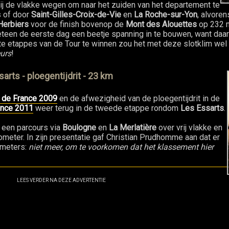
 zij de vlakke wegen om naar het zuiden van het departement te
s of door
Saint-Gilles-Croix-de-Vie
en
La Roche-sur-Yon
, alvoren
Herbiers
voor de finish bovenop de
Mont des Alouettes
op 232 m
een de eerste dag een beetje spanning in te bouwen, want daar 
 etappes van de Tour te winnen zou het met deze slotklim wel 
urs
!
arts - ploegentijdrit - 23 km
 de France 2009
en de afwezigheid van de ploegentijdrit in de
ance 2011
weer terug in de tweede etappe rondom
Les Essarts
.
 een parcours via
Boulogne
en
La Merlatière
over vrij vlakke en
ometer. In zijn presentatie gaf Christian Prudhomme aan dat er
ometers:
niet meer, om te voorkomen dat het klassement hier
LEES VERDER NA DEZE ADVERTENTIE