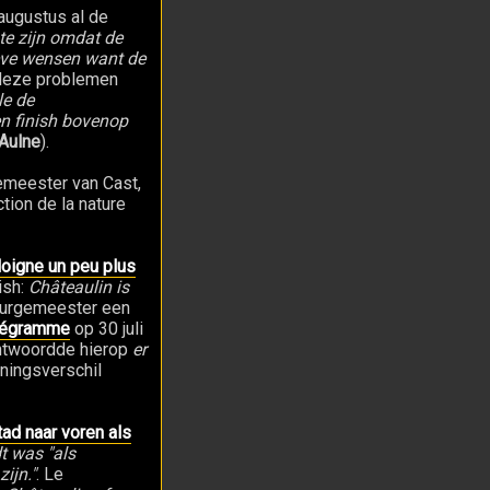
7 augustus al de
te zijn omdat de
eve wensen want de
deze problemen
le de
en finish bovenop
'Aulne
).
gemeester van Cast,
tion de la nature
éloigne un peu plus
ish:
Châteaulin is
 burgemeester een
légramme
op 30 juli
antwoordde hierop
er
meningsverschil
ad naar voren als
t was "als
ijn."
. Le