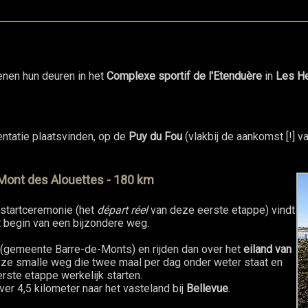
nen hun deuren in het
Complexe sportif de l'Etenduère
in
Les He
ntatie plaatsvinden, op de
Puy du Fou
(vlakbij de aankomst [!] v
 Mont des Alouettes - 180 km
e startceremonie (het
départ réel
van deze eerste etappe) vindt
t begin van een bijzondere weg.
(gemeente Barre-de-Monts) en rijden dan over het
eiland van
deze smalle weg die twee maal per dag onder weter staat en
rste etappe werkelijk starten.
er 4,5 kilometer naar het vasteland bij
Bellevue
.