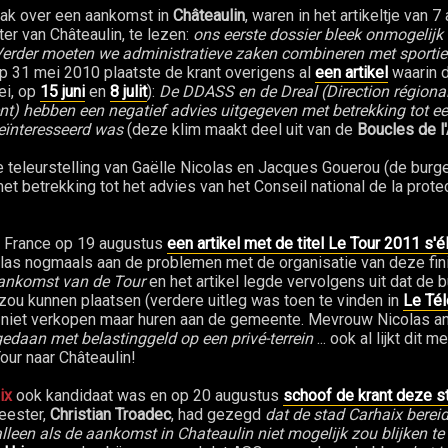
rak over een aankomst in
Châteaulin
, waren in het artikeltje van 
er van Châteaulin, te lezen:
ons eerste dossier bleek onmogelijk 
erder moeten we administratieve zaken combineren met sporti
Op 31 mei 2010 plaatste de krant overigens al
een artikel
waarin 
ei, op
15 juni
en
8 julit
):
De DDASS en de Dreal (Direction régiona
t) hebben een negatief advies uitgegeven met betrekking tot e
geïnteresseerd was
(deze klim maakt deel uit van de
Boucles de l
e teleurstelling van Gaëlle Nicolas en Jacques Gouerou (de bur
t betrekking tot het advies van het Conseil national de la protec
t France op 19 augustus
een artikel met de titel Le Tour 2011 s'
icolas nogmaals aan de problemen met de organisatie van deze fin
-aankomst van de Tour
en het artikel legde vervolgens uit dat de
zou kunnen plaatsen (verdere uitleg was toen te vinden in
Le Té
ein niet verkopen maar huren aan de gemeente. Mevrouw Nicolas 
gedaan met belastinggeld op een privé-terrein
... ook al lijkt dit 
our naar Châteaulin!
ix
ook kandidaat was en op 20 augustus
schoof de krant deze st
eester,
Christian Troadec
, had gezegd
dat de stad Carhaix bereid
leen als de aankomst in Chateaulin niet mogelijk zou blijken te z