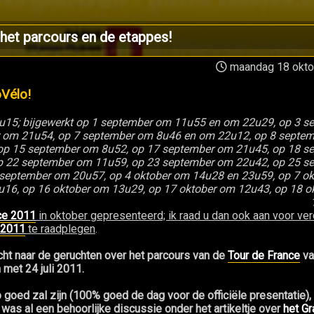
het parcours en de etappes!
maandag 18 okto
oVélo!
 0u15; bijgewerkt op 1 september om 11u55 en om 22u29, op 3 
 om 21u54, op 7 september om 8u46 en om 22u12, op 8 septem
op 15 september om 8u52, op 17 september om 21u45, op 18 s
op 22 september om 11u59, op 23 september om 22u42, op 25 s
september om 20u57, op 4 oktober om 14u28 en 23u59, op 7 ok
u16, op 16 oktober om 13u29, op 17 oktober om 12u43, op 18 
ce 2011
in oktober gepresenteerd; ik raad u dan ook aan voor ver
 2011
te raadplegen
.
ocht naar de geruchten over het parcours van de
Tour de France
va
 met 24 juli 2011.
o goed zal zijn (100% goed de dag voor de officiële presentatie),
 was al een behoorlijke discussie onder het artikeltje over
het Gr