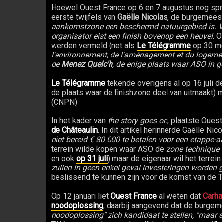
Hoewel Ouest France op 6 en 7 augustus nog sp
eerste twijfels van
Gaëlle Nicolas
, de burgemeest
aankomstzone een beschermd natuurgebied is. V
organisator eist een finish bovenop een heuvel
. 
werden vermeld (net als
Le Télégramme
op 30 m
l'environnement, de l'aménagement et du logemen
de
Menez Quelc'h
, de enige plaats waar ASO in 
Le Télégramme
tekende overigens al op 16 juli d
de plaats waar de finishzone deel van uitmaakt) me
(CNPN)
In het kader van
the story goes on
, plaatste Oues
de Châteaulin
. In dit artikel herinnerde Gaëlle N
niet bereid € 80 000 te betalen voor een etappe
terrein wilde kopen waar ASO de
zone technique
en ook
op 31 juli
) maar de eigenaar wil het terr
zullen in geen enkel geval investeringen worden 
beslissend te kunnen zijn voor de komst van de T
Op 12 januari liet
Ouest France
al weten dat
Carha
noodoplossing
, daarbij aangevend dat de burgem
noodoplossing" zich kandidaat te stellen, "maar al