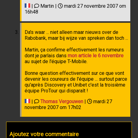
|
Martin |
mardi 27 novembre 2007 om
16h48
Da's waar ... niet alleen maar nieuws over de
Rabobank, maar bij wijze van spreken dan toch ...
Martin, ça confirme effectivement les rumeurs
dont je parlais dans
mon article le 6 novembre
au sujet de l'équipe T-Mobile.
Bonne question effectivement sur ce que vont
devenir les coureurs de l'équipe ... surtout parce
qu'après Discovery et Unibet c'est la troisième
équipe ProTour qui disparaît !
|
Thomas Vergouwen
|
mardi 27
novembre 2007 om 17h02
Ajoutez votre commentaire