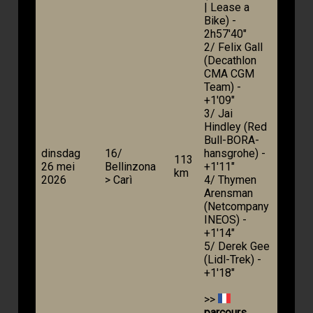
| Lease a
Bike) -
2h57'40"
2/ Felix Gall
(Decathlon
CMA CGM
Team) -
+1'09"
3/ Jai
Hindley (Red
Bull-BORA-
dinsdag
16/
hansgrohe) -
113
26 mei
Bellinzona
+1'11"
km
2026
> Carì
4/ Thymen
Arensman
(Netcompany
INEOS) -
+1'14"
5/ Derek Gee
(Lidl-Trek) -
+1'18"
>>
parcours