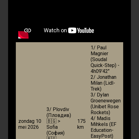
1/ Paul
Magnier
(Soudal
Quick-Step) -
4h09'42"
2/ Jonathan
Milan (Lidl-
Trek)
3/ Dylan
Groenewegen
(Unibet Rose
3/ Plovdiv
Rockets)
(Пловдив)
4/ Madis
zondag 10
🇧🇬 >
175
Mihkels (EF
mei 2026
Sofia
km
Education-
(София)
EasyPost)
🇧🇬