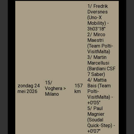
1/ Fredrik
Dversnes
(Uno-X
Mobility) -
3h03'18"
2/ Mirco
Maestri
(Team Polti-
VisitMalta)
3/ Martin
Marcellusi
(Bardiani CSF
7 Saber)
4/ Mattia
15/
zondag 24
157
Bais (Team
Voghera >
mei 2026
km
Polti-
Milano
VisitMalta) -
+0'05″
5/ Paul
Magnier
(Soudal
Quick-Step) -
+0'07″