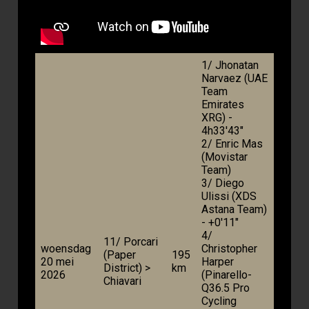
1/ Jhonatan
Narvaez (UAE
Team
Emirates
XRG) -
4h33'43"
2/ Enric Mas
(Movistar
Team)
3/ Diego
Ulissi (XDS
Astana Team)
- +0'11"
4/
11/ Porcari
woensdag
Christopher
(Paper
195
20 mei
Harper
District) >
km
2026
(Pinarello-
Chiavari
Q36.5 Pro
Cycling