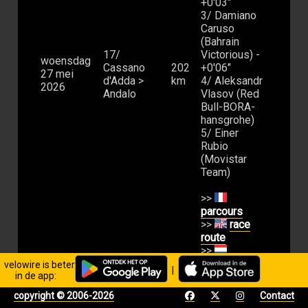
+0'03"
3/ Damiano
Caruso
(Bahrain
17/
Victorious) -
woensdag
Cassano
202
+0'06"
27 mei
d'Adda >
km
4/ Aleksandr
2026
Andalo
Vlasov (Red
Bull-BORA-
hansgrohe)
5/ Einer
Rubio
(Movistar
Team)
>>
parcours
>>
race
route
>>
parcours
velowire is beter
|
in de app:
copyright © 2006-2026
Contact