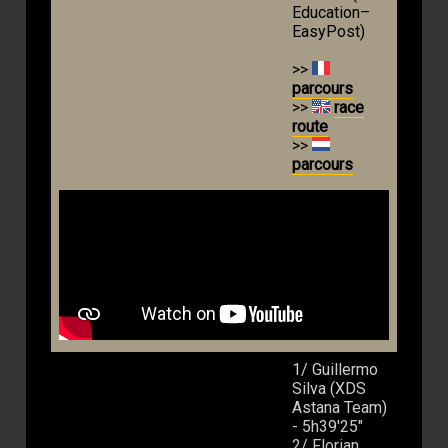
Education–
EasyPost)
>>
parcours
>>
race
route
>>
parcours
1/ Guillermo
Silva (XDS
Astana Team)
- 5h39'25"
2/ Florian