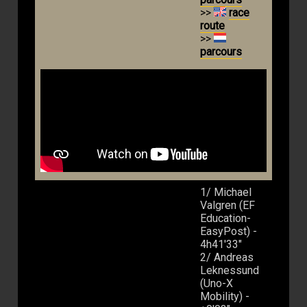
>>
race
route
>>
parcours
1/ Michael
Valgren (EF
Education-
EasyPost) -
4h41'33"
2/ Andreas
Leknessund
(Uno-X
Mobility) -