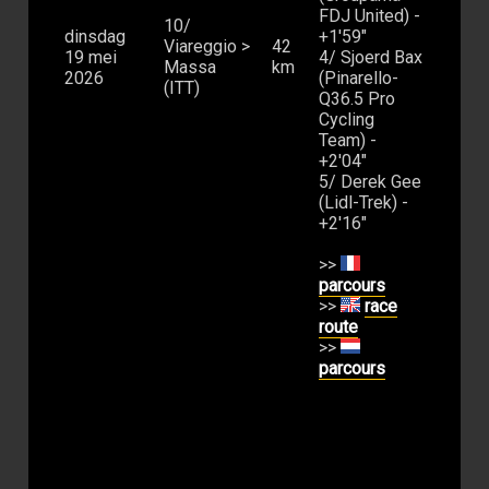
FDJ United) -
10/
dinsdag
+1'59"
Viareggio >
42
19 mei
4/ Sjoerd Bax
Massa
km
2026
(Pinarello-
(ITT)
Q36.5 Pro
Cycling
Team) -
+2'04"
5/ Derek Gee
(Lidl-Trek) -
+2'16"
>>
parcours
>>
race
route
>>
parcours