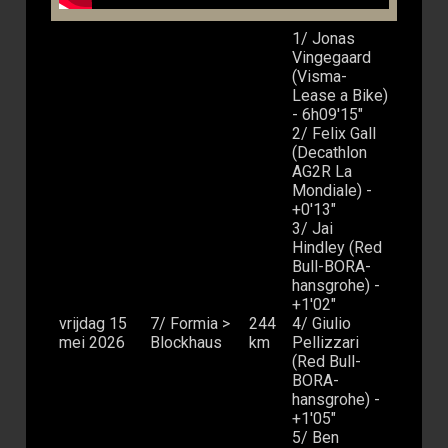
1/ Jonas
Vingegaard
(Visma-
Lease a Bike)
- 6h09'15"
2/ Felix Gall
(Decathlon
AG2R La
Mondiale) -
+0'13"
3/ Jai
Hindley (Red
Bull-BORA-
hansgrohe) -
+1'02"
vrijdag 15
7/ Formia >
244
4/ Giulio
mei 2026
Blockhaus
km
Pellizzari
(Red Bull-
BORA-
hansgrohe) -
+1'05"
5/ Ben