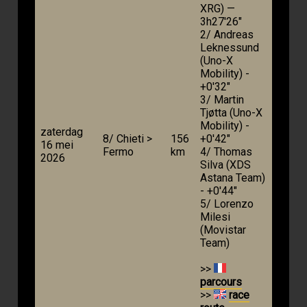
XRG) —
3h27'26"
2/ Andreas
Leknessund
(Uno-X
Mobility) -
+0'32"
3/ Martin
Tjøtta (Uno-X
Mobility) -
zaterdag
8/ Chieti >
156
+0'42"
16 mei
Fermo
km
4/ Thomas
2026
Silva (XDS
Astana Team)
- +0'44"
5/ Lorenzo
Milesi
(Movistar
Team)
>>
parcours
>>
race