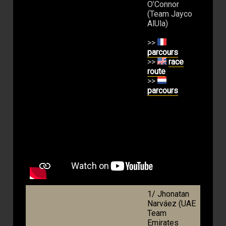
O’Connor
(Team Jayco
AlUla)
>>
parcours
>>
race
route
>>
parcours
1/ Jhonatan
Narváez (UAE
Team
Emirates