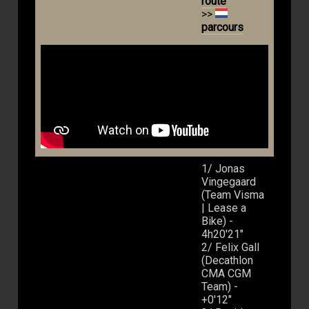
route
>>
parcours
1/ Jonas
Vingegaard
(Team Visma
| Lease a
Bike) -
4h20'21"
2/ Felix Gall
(Decathlon
CMA CGM
Team) -
+0'12"