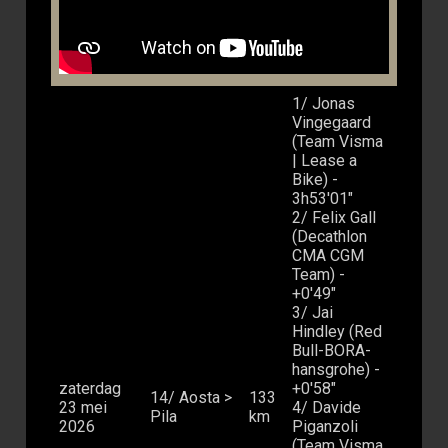
1/ Jonas
Vingegaard
(Team Visma
| Lease a
Bike) -
3h53'01"
2/ Felix Gall
(Decathlon
CMA CGM
Team) -
+0'49"
3/ Jai
Hindley (Red
Bull-BORA-
hansgrohe) -
zaterdag
+0'58"
14/ Aosta >
133
23 mei
4/ Davide
Pila
km
2026
Piganzoli
(Team Visma