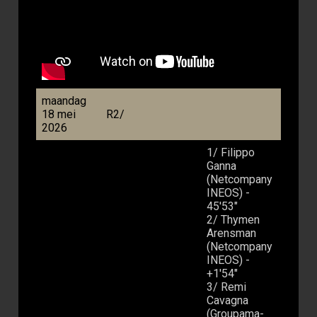
maandag
18 mei
R2/
2026
1/ Filippo
Ganna
(Netcompany
INEOS) -
45'53"
2/ Thymen
Arensman
(Netcompany
INEOS) -
+1'54"
3/ Remi
Cavagna
(Groupama-