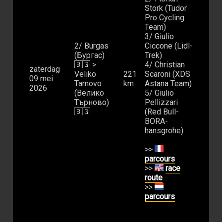
Stork (Tudor
Pro Cycling
Team)
3/ Giulio
2/ Burgas
Ciccone (Lidl-
(Бургас)
Trek)
🇧🇬 >
4/ Christian
zaterdag
Veliko
221
Scaroni (XDS
09 mei
Tarnovo
km
Astana Team)
2026
(Велико
5/ Giulio
Търново)
Pellizzari
🇧🇬
(Red Bull-
BORA-
hansgrohe)
>>
parcours
>>
race
route
>>
parcours