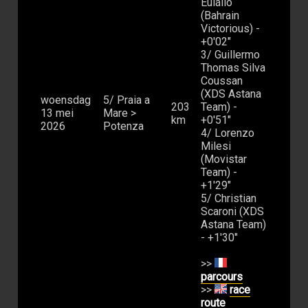
Eulálio
(Bahrain
Victorious) -
+0'02"
3/ Guillermo
Thomas Silva
Coussan
(XDS Astana
woensdag
5/ Praia a
203
Team) -
13 mei
Mare >
km
+0'51"
2026
Potenza
4/ Lorenzo
Milesi
(Movistar
Team) -
+1'29"
5/ Christian
Scaroni (XDS
Astana Team)
- +1'30"
>>
parcours
>>
race
route