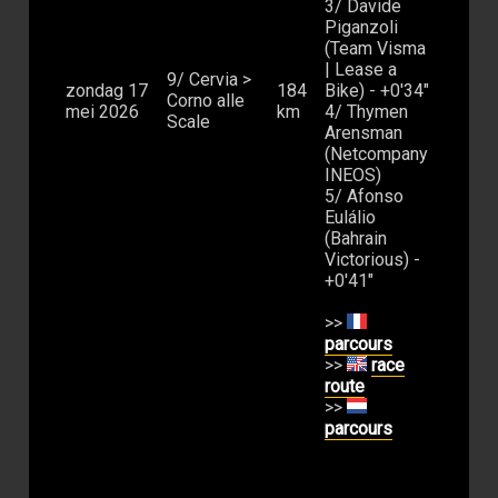
3/ Davide
Piganzoli
(Team Visma
| Lease a
9/ Cervia >
zondag 17
184
Bike) - +0'34"
Corno alle
mei 2026
km
4/ Thymen
Scale
Arensman
(Netcompany
INEOS)
5/ Afonso
Eulálio
(Bahrain
Victorious) -
+0'41"
>>
parcours
>>
race
route
>>
parcours