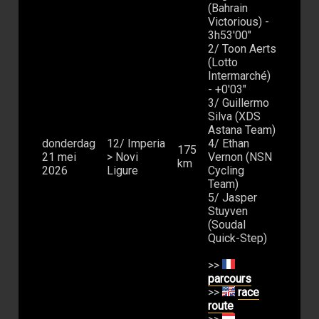
(Bahrain
Victorious) -
3h53'00"
2/ Toon Aerts
(Lotto
Intermarché)
- +0'03"
3/ Guillermo
Silva (XDS
Astana Team)
donderdag
12/ Imperia
4/ Ethan
175
21 mei
> Novi
Vernon (NSN
km
2026
Ligure
Cycling
Team)
5/ Jasper
Stuyven
(Soudal
Quick-Step)
>>
parcours
>>
race
route