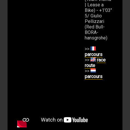
| Lease a
Bike) - +1'03"
5/ Giulio
Pellizzari
(Red Bull-
BORA-
hansgrohe)
>>
parcours
>>
race
route
>>
parcours