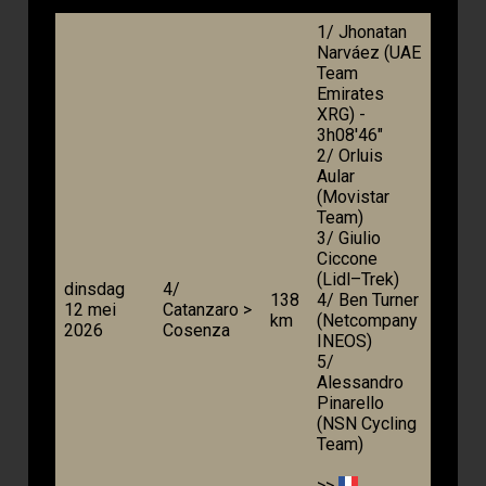
1/ Jhonatan
Narváez (UAE
Team
Emirates
XRG) -
3h08'46"
2/ Orluis
Aular
(Movistar
Team)
3/ Giulio
Ciccone
(Lidl–Trek)
dinsdag
4/
138
4/ Ben Turner
12 mei
Catanzaro >
km
(Netcompany
2026
Cosenza
INEOS)
5/
Alessandro
Pinarello
(NSN Cycling
Team)
>>