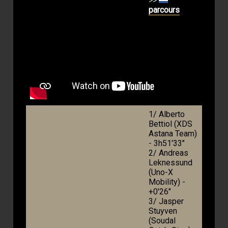
>>
parcours
1/ Alberto
Bettiol (XDS
Astana Team)
- 3h51'33"
2/ Andreas
Leknessund
(Uno-X
Mobility) -
+0'26"
3/ Jasper
Stuyven
(Soudal