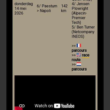
donderdag
4/ Jensen
6/ Paestum
142
14 mei
Plowright
> Napoli
km
2026
(Alpecin-
Premier
Tech)
5/ Ben Turner
(Netcompany
INEOS)
>>
parcours
>>
race
route
>>
parcours