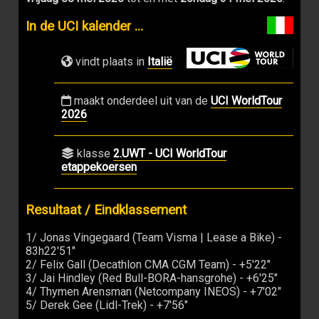
In de UCI kalender ...
vindt plaats in
Italië
maakt onderdeel uit van de
UCI WorldTour
2026
klasse
2.UWT - UCI WorldTour
etappekoersen
Resultaat / Eindklassement
1/ Jonas Vingegaard (Team Visma | Lease a Bike) -
83h22'51"
2/ Felix Gall (Decathlon CMA CGM Team) - +5'22"
3/ Jai Hindley (Red Bull-BORA-hansgrohe) - +6'25"
4/ Thymen Arensman (Netcompany INEOS) - +7'02"
5/ Derek Gee (Lidl-Trek) - +7'56"