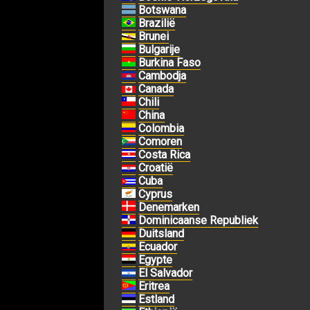
Botswana
Brazilië
Brunei
Bulgarije
Burkina Faso
Cambodja
Canada
Chili
China
Colombia
Comoren
Costa Rica
Croatië
Cuba
Cyprus
Denemarken
Dominicaanse Republiek
Duitsland
Ecuador
Egypte
El Salvador
Eritrea
Estland