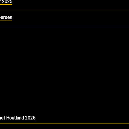
r 2025
oersen
het Houtland 2025