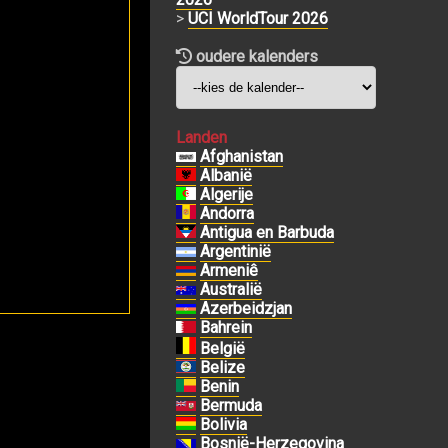
>
UCI WorldTour 2026
oudere kalenders
Landen
Afghanistan
Albanië
Algerije
Andorra
Antigua en Barbuda
Argentinië
Armeniê
Australië
Azerbeidzjan
Bahrein
België
Belize
Benin
Bermuda
Bolivia
Bosnië-Herzegovina