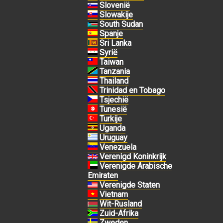
Slovenië
Slowakije
South Sudan
Spanje
Sri Lanka
Syrië
Taiwan
Tanzania
Thailand
Trinidad en Tobago
Tsjechië
Tunesië
Turkije
Uganda
Uruguay
Venezuela
Verenigd Koninkrijk
Verenigde Arabische
Emiraten
Verenigde Staten
Vietnam
Wit-Rusland
Zuid-Afrika
Zweden