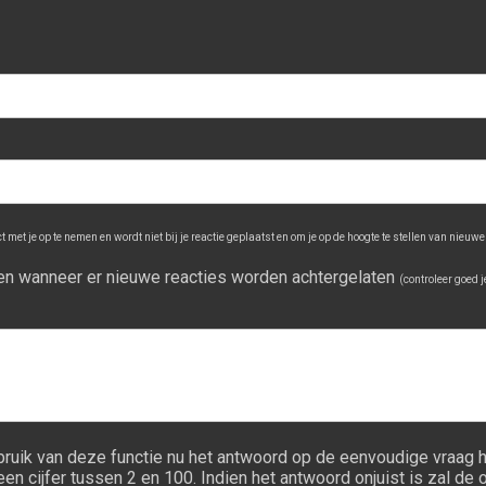
 met je op te nemen en wordt niet bij je reactie geplaatst en om je op de hoogte te stellen van nieuwe
ngen wanneer er nieuwe reacties worden achtergelaten
(controleer goed 
bruik van deze functie nu het antwoord op de eenvoudige vraag h
 cijfer tussen 2 en 100. Indien het antwoord onjuist is zal de ov