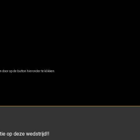
 door op de button hieronder te klikken.
ctie op deze wedstrijd!!