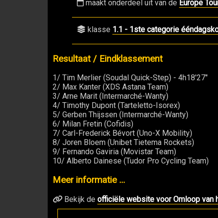
maakt onderdeel uit van de
Europe Tou
klasse
1.1 - 1ste categorie ééndagsk
Resultaat / Eindklassement
1/ Tim Merlier (Soudal Quick-Step) - 4h18'27"
2/ Max Kanter (XDS Astana Team)
3/ Arne Marit (Intermarché-Wanty)
4/ Timothy Dupont (Tarteletto-Isorex)
5/ Gerben Thijssen (Intermarché-Wanty)
6/ Milan Fretin (Cofidis)
7/ Carl-Frederick Bévort (Uno-X Mobility)
8/ Joren Bloem (Unibet Tietema Rockets)
9/ Fernando Gaviria (Movistar Team)
10/ Alberto Dainese (Tudor Pro Cycling Team)
Meer informatie ...
Bekijk de
officiële website voor Omloop van 