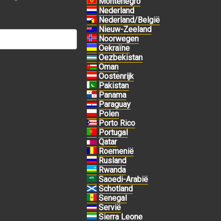
Montenegro
Nederland
Nederland/België
Nieuw-Zeeland
Noorwegen
Oekraïne
Oezbekistan
Oman
Oostenrijk
Pakistan
Panama
Paraguay
Polen
Porto Rico
Portugal
Qatar
Roemenië
Rusland
Rwanda
Saoedi-Arabië
Schotland
Senegal
Servië
Sierra Leone