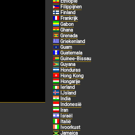
Ethiopië
Filippijnen
Finland
Frankrijk
Gabon
Ghana
Grenada
Griekenland
Guam
Guatemala
Guinee-Bissau
Guyana
Honduras
Hong Kong
Hongarije
Ierland
IJsland
India
Indonesië
Iran
Israël
Italië
Ivoorkust
Jamaica