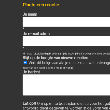
Plaats een reactie
Je naam
*
Je e-mail adres
*
[dit wordt uitsluitend gebruikt om mij de mogelijkheid te geven eventueel contact
Blijf op de hoogte van nieuwe reacties
Vink dit hokje aan als je een e-mail wilt ontva
zeker van te zijn dat je deze e-mails ontvangt!)
Je bericht
Let op!!
Om spam te bestrijden dient u voor het ge
antwoord dient gegeven te worden in de vorm van een