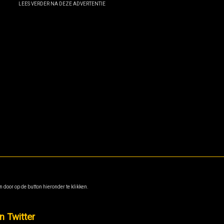
LEES VERDER NA DEZE ADVERTENTIE
 door op de button hieronder te klikken.
 Twitter