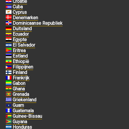
Croatië
Cuba
Cyprus
Denemarken
Dominicaanse Republiek
Duitsland
Ecuador
Egypte
El Salvador
Eritrea
Estland
Ethiopië
Filippijnen
Finland
Frankrijk
Gabon
Ghana
Grenada
Griekenland
Guam
Guatemala
Guinee-Bissau
Guyana
Honduras