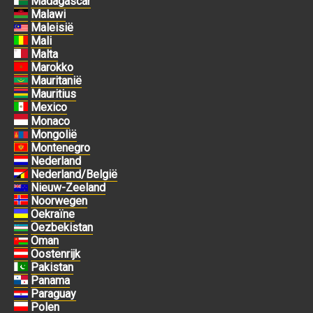
Madagascar
Malawi
Maleisië
Mali
Malta
Marokko
Mauritanië
Mauritius
Mexico
Monaco
Mongolië
Montenegro
Nederland
Nederland/België
Nieuw-Zeeland
Noorwegen
Oekraïne
Oezbekistan
Oman
Oostenrijk
Pakistan
Panama
Paraguay
Polen