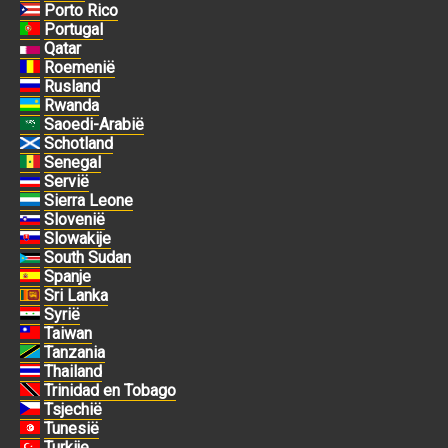
Porto Rico
Portugal
Qatar
Roemenië
Rusland
Rwanda
Saoedi-Arabië
Schotland
Senegal
Servië
Sierra Leone
Slovenië
Slowakije
South Sudan
Spanje
Sri Lanka
Syrië
Taiwan
Tanzania
Thailand
Trinidad en Tobago
Tsjechië
Tunesië
Turkije