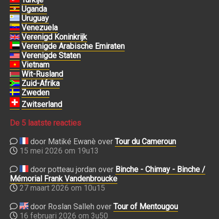
Uganda
Uruguay
Venezuela
Verenigd Koninkrijk
Verenigde Arabische Emiraten
Verenigde Staten
Vietnam
Wit-Rusland
Zuid-Afrika
Zweden
Zwitserland
De 5 laatste reacties
door Matiké Ewanè over
Tour du Cameroun
15 mei 2026 om 19u13
door potteau jordan over
Binche - Chimay - Binche /
Mémorial Frank Vandenbroucke
27 maart 2026 om 10u15
door Roslan Salleh over
Tour of Mentougou
16 februari 2026 om 3u50