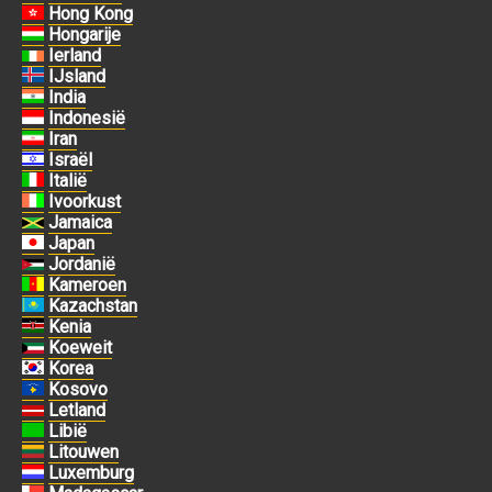
Hong Kong
Hongarije
Ierland
IJsland
India
Indonesië
Iran
Israël
Italië
Ivoorkust
Jamaica
Japan
Jordanië
Kameroen
Kazachstan
Kenia
Koeweit
Korea
Kosovo
Letland
Libië
Litouwen
Luxemburg