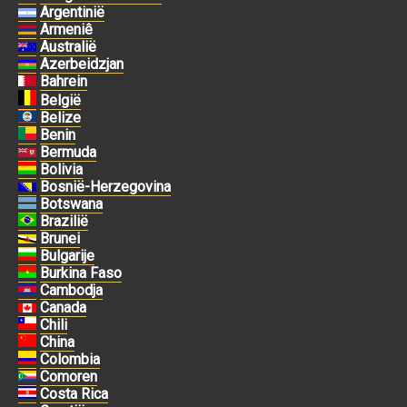
Argentinië
Armeniê
Australië
Azerbeidzjan
Bahrein
België
Belize
Benin
Bermuda
Bolivia
Bosnië-Herzegovina
Botswana
Brazilië
Brunei
Bulgarije
Burkina Faso
Cambodja
Canada
Chili
China
Colombia
Comoren
Costa Rica