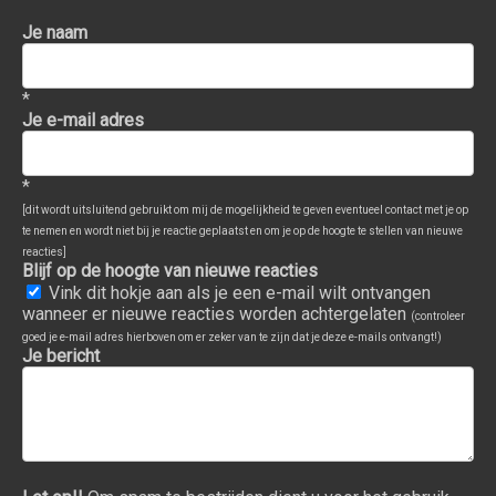
Je naam
*
Je e-mail adres
*
[dit wordt uitsluitend gebruikt om mij de mogelijkheid te geven eventueel contact met je op
te nemen en wordt niet bij je reactie geplaatst en om je op de hoogte te stellen van nieuwe
reacties]
Blijf op de hoogte van nieuwe reacties
Vink dit hokje aan als je een e-mail wilt ontvangen
wanneer er nieuwe reacties worden achtergelaten
(controleer
goed je e-mail adres hierboven om er zeker van te zijn dat je deze e-mails ontvangt!)
Je bericht