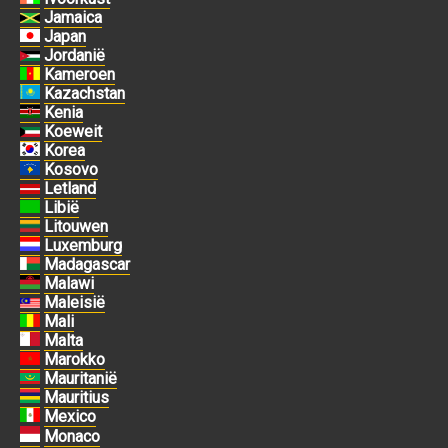
Jamaica
Japan
Jordanië
Kameroen
Kazachstan
Kenia
Koeweit
Korea
Kosovo
Letland
Libië
Litouwen
Luxemburg
Madagascar
Malawi
Maleisië
Mali
Malta
Marokko
Mauritanië
Mauritius
Mexico
Monaco