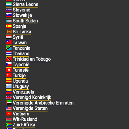
Sierra Leone
Slovenië
Slowakije
South Sudan
Spanje
Sri Lanka
Syrië
Taiwan
Tanzania
Thailand
Trinidad en Tobago
Tsjechië
Tunesië
Turkije
Uganda
Uruguay
Venezuela
Verenigd Koninkrijk
Verenigde Arabische Emiraten
Verenigde Staten
Vietnam
Wit-Rusland
Zuid-Afrika