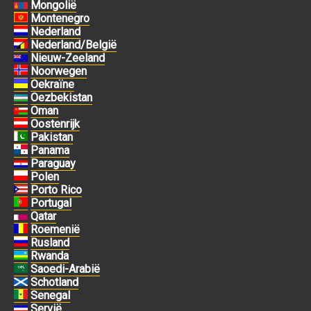
Mongolië
Montenegro
Nederland
Nederland/België
Nieuw-Zeeland
Noorwegen
Oekraïne
Oezbekistan
Oman
Oostenrijk
Pakistan
Panama
Paraguay
Polen
Porto Rico
Portugal
Qatar
Roemenië
Rusland
Rwanda
Saoedi-Arabië
Schotland
Senegal
Servië