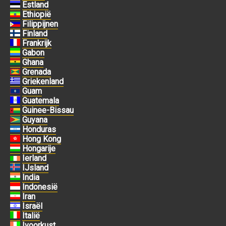
Estland
Ethiopië
Filippijnen
Finland
Frankrijk
Gabon
Ghana
Grenada
Griekenland
Guam
Guatemala
Guinee-Bissau
Guyana
Honduras
Hong Kong
Hongarije
Ierland
IJsland
India
Indonesië
Iran
Israël
Italië
Ivoorkust