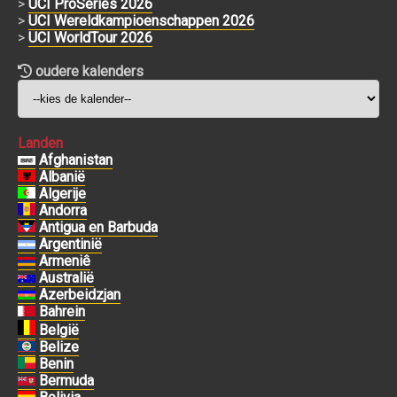
>
UCI ProSeries 2026
>
UCI Wereldkampioenschappen 2026
>
UCI WorldTour 2026
oudere kalenders
Landen
Afghanistan
Albanië
Algerije
Andorra
Antigua en Barbuda
Argentinië
Armeniê
Australië
Azerbeidzjan
Bahrein
België
Belize
Benin
Bermuda