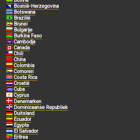
Bolivia
Bosnië-Herzegovina
Botswana
Brazilië
Brunei
Bulgarije
Burkina Faso
Cambodja
Canada
Chili
China
Colombia
Comoren
Costa Rica
Croatië
Cuba
Cyprus
Denemarken
Dominicaanse Republiek
Duitsland
Ecuador
Egypte
El Salvador
Eritrea