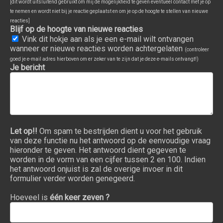
[dit wordt uitsluitend gebruikt om mij de mogelijkheid te geven eventueel contact met je op
te nemen en wordt niet bij je reactie geplaatst en om je op de hoogte te stellen van nieuwe
reacties]
Blijf op de hoogte van nieuwe reacties
Vink dit hokje aan als je een e-mail wilt ontvangen
wanneer er nieuwe reacties worden achtergelaten
(controleer
goed je e-mail adres hierboven om er zeker van te zijn dat je deze e-mails ontvangt!)
Je bericht
Let op!!
Om spam te bestrijden dient u voor het gebruik
van deze functie nu het antwoord op de eenvoudige vraag
hieronder te geven. Het antwoord dient gegeven te
worden in de vorm van een cijfer tussen 2 en 100. Indien
het antwoord onjuist is zal de overige invoer in dit
formulier verder worden genegeerd.
Hoeveel is
één keer zeven ?