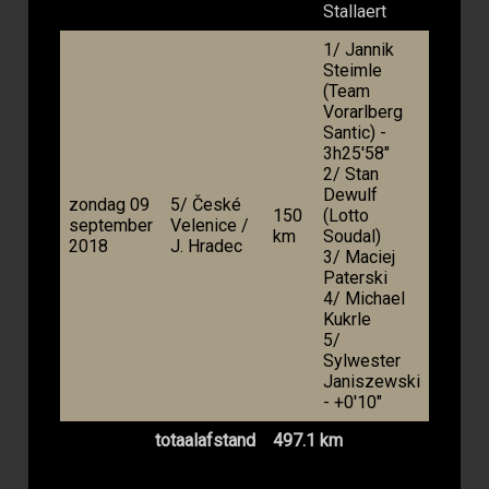
Stallaert
1/ Jannik
Steimle
(Team
Vorarlberg
Santic) -
3h25'58"
2/ Stan
Dewulf
zondag 09
5/ České
150
(Lotto
september
Velenice /
km
Soudal)
2018
J. Hradec
3/ Maciej
Paterski
4/ Michael
Kukrle
5/
Sylwester
Janiszewski
- +0'10"
totaalafstand
497.1 km