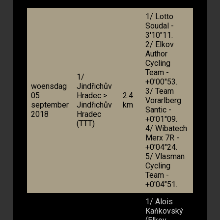
1/ Lotto
Soudal -
3'10"11.
2/ Elkov
Author
Cycling
Team -
1/
+0'00"53.
woensdag
Jindřichův
3/ Team
05
Hradec >
2.4
Vorarlberg
september
Jindřichův
km
Santic -
2018
Hradec
+0'01"09.
(TTT)
4/ Wibatech
Merx 7R -
+0'04"24.
5/ Vlasman
Cycling
Team -
+0'04"51.
1/ Alois
Kaňkovský