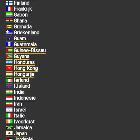
Finland
Frankrijk
Gabon
Ghana
Grenada
Griekenland
Guam
Guatemala
Guinee-Bissau
Guyana
Honduras
Hong Kong
Hongarije
Ierland
IJsland
India
Indonesië
Iran
Israël
Italië
Ivoorkust
Jamaica
Japan
Jordanië