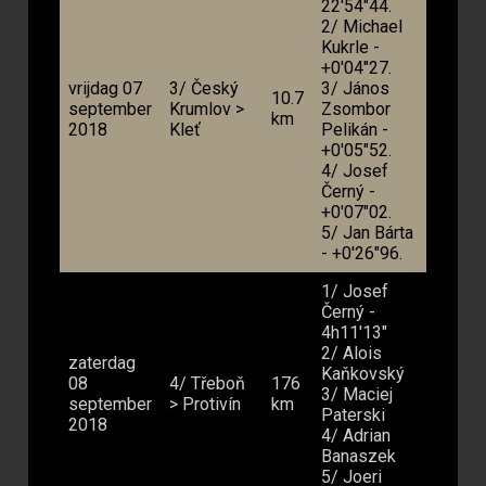
22'54"44.
2/ Michael
Kukrle -
+0'04"27.
vrijdag 07
3/ Český
3/ János
10.7
september
Krumlov >
Zsombor
km
2018
Kleť
Pelikán -
+0'05"52.
4/ Josef
Černý -
+0'07"02.
5/ Jan Bárta
- +0'26"96.
1/ Josef
Černý -
4h11'13"
2/ Alois
zaterdag
Kaňkovský
08
4/ Třeboň
176
3/ Maciej
september
> Protivín
km
Paterski
2018
4/ Adrian
Banaszek
5/ Joeri