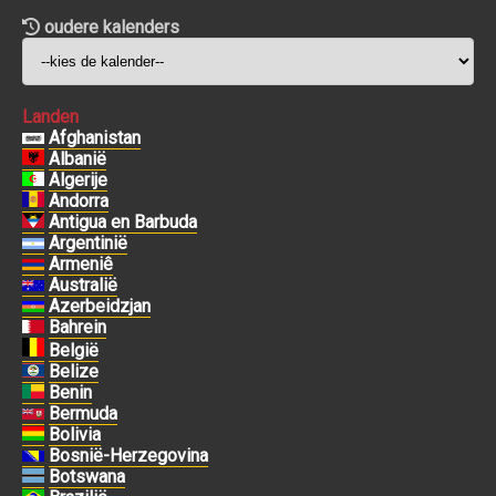
oudere kalenders
Landen
Afghanistan
Albanië
Algerije
Andorra
Antigua en Barbuda
Argentinië
Armeniê
Australië
Azerbeidzjan
Bahrein
België
Belize
Benin
Bermuda
Bolivia
Bosnië-Herzegovina
Botswana