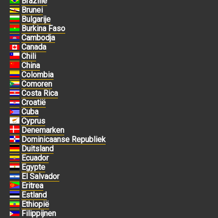
Brazilië
Brunei
Bulgarije
Burkina Faso
Cambodja
Canada
Chili
China
Colombia
Comoren
Costa Rica
Croatië
Cuba
Cyprus
Denemarken
Dominicaanse Republiek
Duitsland
Ecuador
Egypte
El Salvador
Eritrea
Estland
Ethiopië
Filippijnen