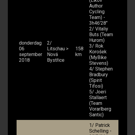
(Elkov
Author
Cycling
Team) -
3h46'28"
2/ Vitaliy
Buts (Team
Hurom)
donderdag
2/
3/ Rok
06
Litschau >
158
Korošek
september
Nová
km
(MyBike
2018
Bystřice
Stevens)
4/ Stephen
Bradbury
(Spirit
Tifosi)
5/ Joeri
Stallaert
(Team
Vorarlberg
Santic)
1/ Patrick
Schelling -