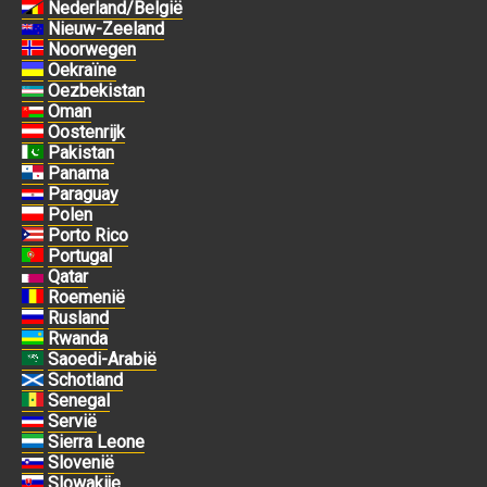
Nederland/België
Nieuw-Zeeland
Noorwegen
Oekraïne
Oezbekistan
Oman
Oostenrijk
Pakistan
Panama
Paraguay
Polen
Porto Rico
Portugal
Qatar
Roemenië
Rusland
Rwanda
Saoedi-Arabië
Schotland
Senegal
Servië
Sierra Leone
Slovenië
Slowakije