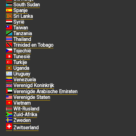
South Sudan
Spanje
Sri Lanka
Syrië
Taiwan
Tanzania
Thailand
Trinidad en Tobago
Tsjechië
Tunesië
Turkije
Uganda
Uruguay
Venezuela
Verenigd Koninkrijk
Verenigde Arabische Emiraten
Verenigde Staten
Vietnam
Wit-Rusland
Zuid-Afrika
Zweden
Zwitserland