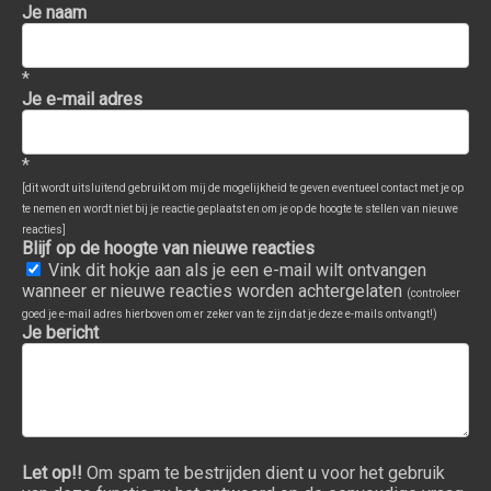
Je naam
*
Je e-mail adres
*
[dit wordt uitsluitend gebruikt om mij de mogelijkheid te geven eventueel contact met je op
te nemen en wordt niet bij je reactie geplaatst en om je op de hoogte te stellen van nieuwe
reacties]
Blijf op de hoogte van nieuwe reacties
Vink dit hokje aan als je een e-mail wilt ontvangen
wanneer er nieuwe reacties worden achtergelaten
(controleer
goed je e-mail adres hierboven om er zeker van te zijn dat je deze e-mails ontvangt!)
Je bericht
Let op!!
Om spam te bestrijden dient u voor het gebruik