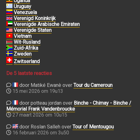
Uganda
Uruguay
Venezuela
Verenigd Koninkrijk
Verenigde Arabische Emiraten
Verenigde Staten
Vietnam
Wit-Rusland
Zuid-Afrika
Zweden
Zwitserland
De 5 laatste reacties
door Matiké Ewanè over
Tour du Cameroun
15 mei 2026 om 19u13
door potteau jordan over
Binche - Chimay - Binche /
Mémorial Frank Vandenbroucke
27 maart 2026 om 10u15
door Roslan Salleh over
Tour of Mentougou
16 februari 2026 om 3u50