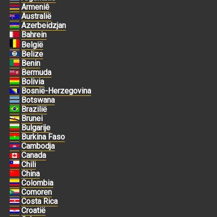
Armeniê
Australië
Azerbeidzjan
Bahrein
België
Belize
Benin
Bermuda
Bolivia
Bosnië-Herzegovina
Botswana
Brazilië
Brunei
Bulgarije
Burkina Faso
Cambodja
Canada
Chili
China
Colombia
Comoren
Costa Rica
Croatië