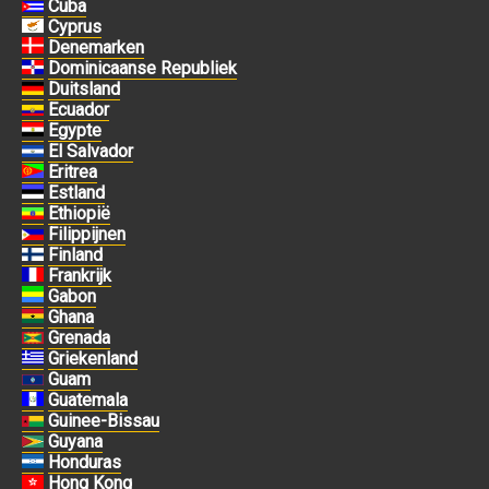
Cuba
Cyprus
Denemarken
Dominicaanse Republiek
Duitsland
Ecuador
Egypte
El Salvador
Eritrea
Estland
Ethiopië
Filippijnen
Finland
Frankrijk
Gabon
Ghana
Grenada
Griekenland
Guam
Guatemala
Guinee-Bissau
Guyana
Honduras
Hong Kong