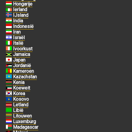
Hongarije
Ierland
IJsland
India
Indonesië
Iran
Israël
Italië
Ivoorkust
Jamaica
Japan
Jordanië
Kameroen
Kazachstan
Kenia
Koeweit
Korea
Kosovo
Letland
Libië
Litouwen
Luxemburg
Madagascar