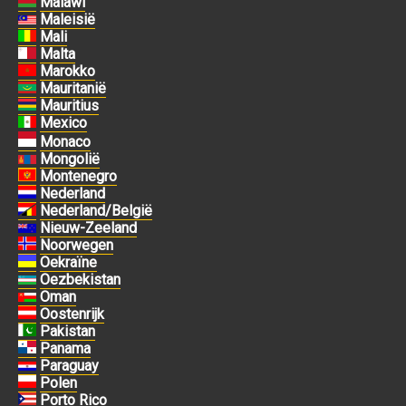
Malawi
Maleisië
Mali
Malta
Marokko
Mauritanië
Mauritius
Mexico
Monaco
Mongolië
Montenegro
Nederland
Nederland/België
Nieuw-Zeeland
Noorwegen
Oekraïne
Oezbekistan
Oman
Oostenrijk
Pakistan
Panama
Paraguay
Polen
Porto Rico