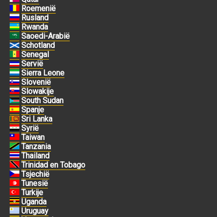
Roemenië
Rusland
Rwanda
Saoedi-Arabië
Schotland
Senegal
Servië
Sierra Leone
Slovenië
Slowakije
South Sudan
Spanje
Sri Lanka
Syrië
Taiwan
Tanzania
Thailand
Trinidad en Tobago
Tsjechië
Tunesië
Turkije
Uganda
Uruguay