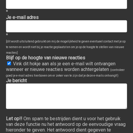
*
Je e-mail adres
*
[dit wordt uitsluitend gebruikt om mij de mogelijkheid te geven eventueel contact met je op
te nemen en wordt niet bij je reactie geplaatst en om je op de hoogte te stellen van nieuwe
reacties]
Blijf op de hoogte van nieuwe reacties
Vink dit hokje aan als je een e-mail wilt ontvangen
wanneer er nieuwe reacties worden achtergelaten
(controleer
goed je e-mail adres hierboven om er zeker van te zijn dat je deze e-mails ontvangt!)
Je bericht
Let op!!
Om spam te bestrijden dient u voor het gebruik
van deze functie nu het antwoord op de eenvoudige vraag
hieronder te geven. Het antwoord dient gegeven te