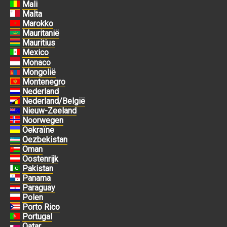
Mali
Malta
Marokko
Mauritanië
Mauritius
Mexico
Monaco
Mongolië
Montenegro
Nederland
Nederland/België
Nieuw-Zeeland
Noorwegen
Oekraïne
Oezbekistan
Oman
Oostenrijk
Pakistan
Panama
Paraguay
Polen
Porto Rico
Portugal
Qatar