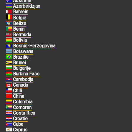
Australië
Azerbeidzjan
Bahrein
België
Belize
Benin
Bermuda
Bolivia
Bosnië-Herzegovina
Botswana
Brazilië
Brunei
Bulgarije
Burkina Faso
Cambodja
Canada
Chili
China
Colombia
Comoren
Costa Rica
Croatië
Cuba
Cyprus