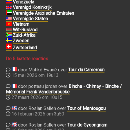
Venezuela
Verenigd Koninkrijk
Verenigde Arabische Emiraten
Verenigde Staten
Vietnam
Wit-Rusland
Zuid-Afrika
Zweden
Zwitserland
De 5 laatste reacties
door Matiké Ewanè over
Tour du Cameroun
15 mei 2026 om 19u13
door potteau jordan over
Binche - Chimay - Binche /
Mémorial Frank Vandenbroucke
27 maart 2026 om 10u15
door Roslan Salleh over
Tour of Mentougou
16 februari 2026 om 3u50
door Roslan Salleh over
Tour de Gyeongnam