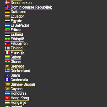
Denemarken
Dominicaanse Republiek
Duitsland
Ecuador
Egypte
El Salvador
Eritrea
Estland
Ethiopië
Filippijnen
Finland
Frankrijk
Gabon
Ghana
Grenada
Griekenland
Guam
Guatemala
Guinee-Bissau
Guyana
Honduras
Hong Kong
Hongarije