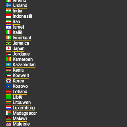
Ierland
IJsland
India
Indonesië
Iran
Israël
Italië
Ivoorkust
Jamaica
Japan
Jordanië
Kameroen
Kazachstan
Kenia
Koeweit
Korea
Kosovo
Letland
Libië
Litouwen
Luxemburg
Madagascar
Malawi
Maleisië