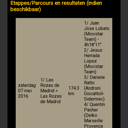
Etappes/Parcours en resultaten (indien
beschikbaar)
1/ Juan
Jose Lobato
(Movistar
Team) -
4h18'11"
2/ Jesus
Herrada
Lopez
(Movistar
Team)
3/ Daniele
1/ Las
Ratto
zaterdag
Rozas de
174.3
(Androni
07 mei
Madrid >
km
Giocattoli-
2016
Las Rozas
Sidermec)
de Madrid
4/ Quentin
Pacher
(Delko
Marseille
Provence