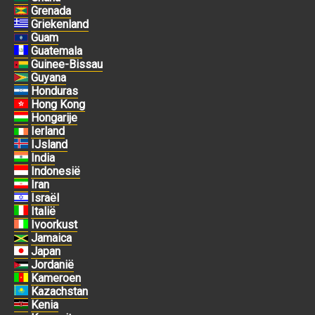
Grenada
Griekenland
Guam
Guatemala
Guinee-Bissau
Guyana
Honduras
Hong Kong
Hongarije
Ierland
IJsland
India
Indonesië
Iran
Israël
Italië
Ivoorkust
Jamaica
Japan
Jordanië
Kameroen
Kazachstan
Kenia