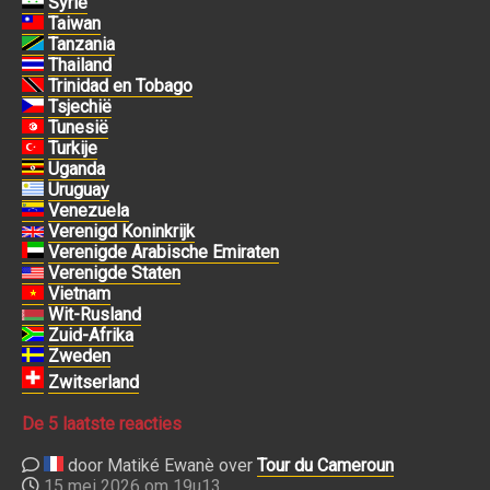
Syrië
Taiwan
Tanzania
Thailand
Trinidad en Tobago
Tsjechië
Tunesië
Turkije
Uganda
Uruguay
Venezuela
Verenigd Koninkrijk
Verenigde Arabische Emiraten
Verenigde Staten
Vietnam
Wit-Rusland
Zuid-Afrika
Zweden
Zwitserland
De 5 laatste reacties
door Matiké Ewanè over
Tour du Cameroun
15 mei 2026 om 19u13