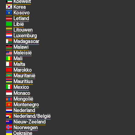
Koeweit
Korea
Kosovo
Letland
Libië
Litouwen
Luxemburg
Madagascar
Malawi
Maleisië
Mali
Malta
Marokko
Mauritanië
Mauritius
Mexico
Monaco
Mongolië
Montenegro
Nederland
Nederland/België
Nieuw-Zeeland
Noorwegen
Oekraïne