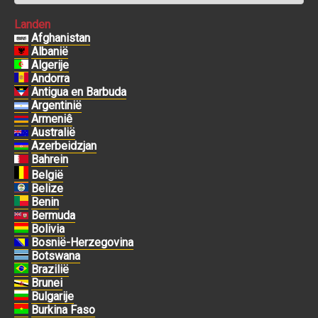
Landen
Afghanistan
Albanië
Algerije
Andorra
Antigua en Barbuda
Argentinië
Armeniê
Australië
Azerbeidzjan
Bahrein
België
Belize
Benin
Bermuda
Bolivia
Bosnië-Herzegovina
Botswana
Brazilië
Brunei
Bulgarije
Burkina Faso