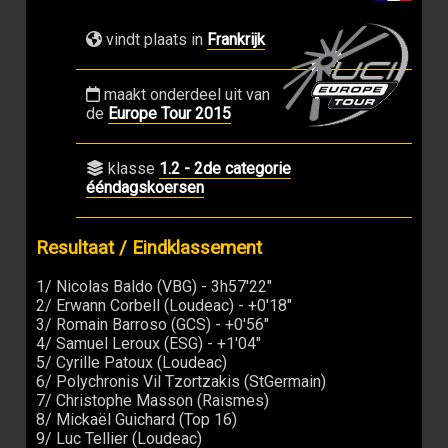
vindt plaats in
Frankrijk
maakt onderdeel uit van
de
Europe Tour 2015
klasse
1.2 - 2de categorie
ééndagskoersen
Resultaat / Eindklassement
1/ Nicolas Baldo (VBG) - 3h57'22"
2/ Erwann Corbell (Loudeac) - +0'18"
3/ Romain Barroso (GCS) - +0'56"
4/ Samuel Leroux (ESG) - +1'04"
5/ Cyrille Patoux (Loudeac)
6/ Polychronis Vil Tzortzakis (StGermain)
7/ Christophe Masson (Raismes)
8/ Mickaël Guichard (Top 16)
9/ Luc Tellier (Loudeac)