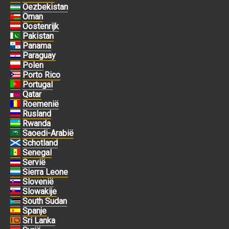
Oezbekistan
Oman
Oostenrijk
Pakistan
Panama
Paraguay
Polen
Porto Rico
Portugal
Qatar
Roemenië
Rusland
Rwanda
Saoedi-Arabië
Schotland
Senegal
Servië
Sierra Leone
Slovenië
Slowakije
South Sudan
Spanje
Sri Lanka