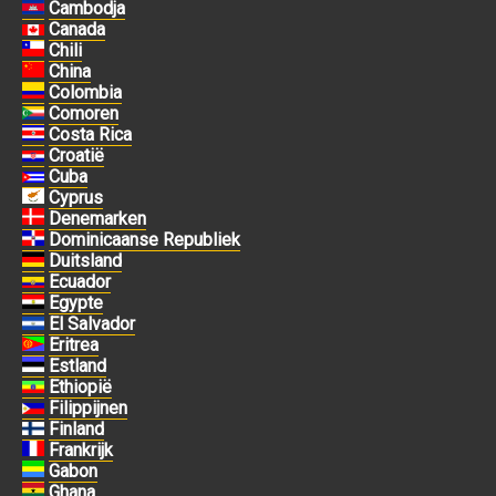
Cambodja
Canada
Chili
China
Colombia
Comoren
Costa Rica
Croatië
Cuba
Cyprus
Denemarken
Dominicaanse Republiek
Duitsland
Ecuador
Egypte
El Salvador
Eritrea
Estland
Ethiopië
Filippijnen
Finland
Frankrijk
Gabon
Ghana