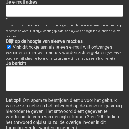
Je e-mail adres
*
[dit wordt uitsluitend gebruikt om mij de mogelijkheid te geven eventueel contact met je op
te nemen en wordt niet bij je reactie geplaatst en om je op de hoogte te stellen van nieuwe
reacties]
Blijf op de hoogte van nieuwe reacties
Vink dit hokje aan als je een e-mail wilt ontvangen
wanneer er nieuwe reacties worden achtergelaten
(controleer
goed je e-mail adres hierboven om er zeker van te zijn dat je deze e-mails ontvangt!)
Je bericht
Let op!!
Om spam te bestrijden dient u voor het gebruik
van deze functie nu het antwoord op de eenvoudige vraag
hieronder te geven. Het antwoord dient gegeven te
worden in de vorm van een cijfer tussen 2 en 100. Indien
het antwoord onjuist is zal de overige invoer in dit
formulier verder worden genegeerd.