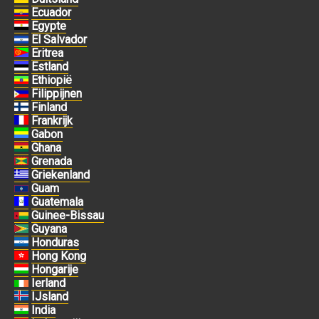
Ecuador
Egypte
El Salvador
Eritrea
Estland
Ethiopië
Filippijnen
Finland
Frankrijk
Gabon
Ghana
Grenada
Griekenland
Guam
Guatemala
Guinee-Bissau
Guyana
Honduras
Hong Kong
Hongarije
Ierland
IJsland
India