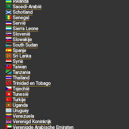
Rwanda
Saoedi-Arabië
Schotland
Senegal
Servië
Sierra Leone
Slovenië
Slowakije
South Sudan
Spanje
Sri Lanka
Syrië
Taiwan
Tanzania
Thailand
Trinidad en Tobago
Tsjechië
Tunesië
Turkije
Uganda
Uruguay
Venezuela
Verenigd Koninkrijk
Verenigde Arabische Emiraten