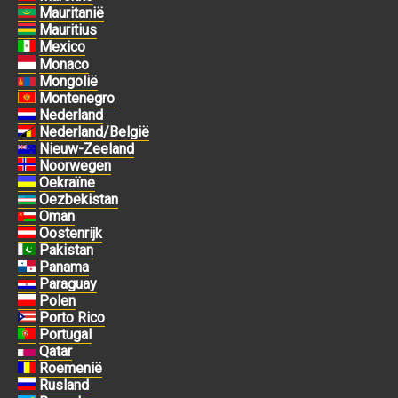
Mauritanië
Mauritius
Mexico
Monaco
Mongolië
Montenegro
Nederland
Nederland/België
Nieuw-Zeeland
Noorwegen
Oekraïne
Oezbekistan
Oman
Oostenrijk
Pakistan
Panama
Paraguay
Polen
Porto Rico
Portugal
Qatar
Roemenië
Rusland