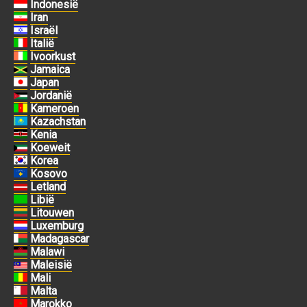
Indonesië
Iran
Israël
Italië
Ivoorkust
Jamaica
Japan
Jordanië
Kameroen
Kazachstan
Kenia
Koeweit
Korea
Kosovo
Letland
Libië
Litouwen
Luxemburg
Madagascar
Malawi
Maleisië
Mali
Malta
Marokko