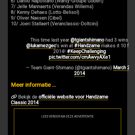
6/ Danilo Napolitano (Wanty-Groupe Gobert)
7/ Jelle Mannaerts (Verandas Willems)
8/ Kenny Dehaes (Lotto-Belisol)
9/ Oliver Naesen (Cibel)
10/ Joeri Stallaert (Veranclassic-Doltcini)
This time last year
@tgiantshimano
had 3 wins.
@lukamezgec
's win at
#Handzame
makes it 10 for
2014!
#KeepChallenging
pic.twitter.com/cmAwvyAXe1
— Team Giant-Shimano (@tgiantshimano)
March 21,
2014
Meer informatie ...
Bekijk de
officiële website voor Handzame
Classic 2014
LEES VERDER NA DEZE ADVERTENTIE