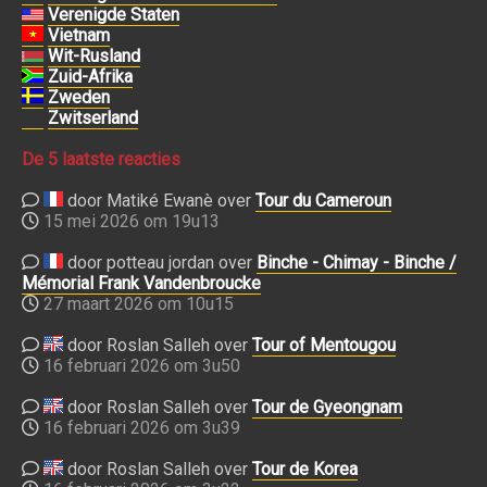
Verenigde Staten
Vietnam
Wit-Rusland
Zuid-Afrika
Zweden
Zwitserland
De 5 laatste reacties
door Matiké Ewanè over
Tour du Cameroun
15 mei 2026 om 19u13
door potteau jordan over
Binche - Chimay - Binche /
Mémorial Frank Vandenbroucke
27 maart 2026 om 10u15
door Roslan Salleh over
Tour of Mentougou
16 februari 2026 om 3u50
door Roslan Salleh over
Tour de Gyeongnam
16 februari 2026 om 3u39
door Roslan Salleh over
Tour de Korea