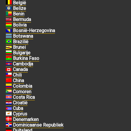
België
Belize
Benin
Bermuda
Bolivia
Bosnië-Herzegovina
Botswana
Brazilië
Brunei
Bulgarije
Burkina Faso
Cambodja
Canada
Chili
China
Colombia
Comoren
Costa Rica
Croatië
Cuba
Cyprus
Denemarken
Dominicaanse Republiek
Duitsland