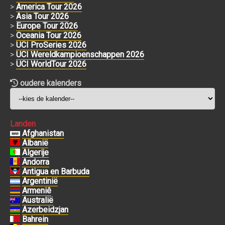
>
America Tour 2026
>
Asia Tour 2026
>
Europe Tour 2026
>
Oceania Tour 2026
>
UCI ProSeries 2026
>
UCI Wereldkampioenschappen 2026
>
UCI WorldTour 2026
oudere kalenders
Landen
Afghanistan
Albanië
Algerije
Andorra
Antigua en Barbuda
Argentinië
Armeniê
Australië
Azerbeidzjan
Bahrein