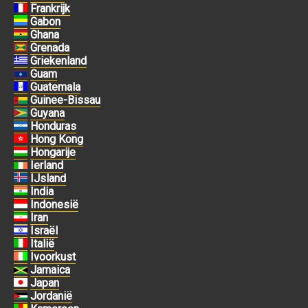
Frankrijk
Gabon
Ghana
Grenada
Griekenland
Guam
Guatemala
Guinee-Bissau
Guyana
Honduras
Hong Kong
Hongarije
Ierland
IJsland
India
Indonesië
Iran
Israël
Italië
Ivoorkust
Jamaica
Japan
Jordanië