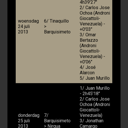
4h39'27"
2/ Carlos Jose
Ochoa (Androni
Giocattoli-
woensdag
6/ Tinaquillo
Venezuela) -
24 juli
>
+0'03"
2013
Barquisimeto
3/ Omar
Bertazzo
(Androni
Giocattoli-
Venezuela) -
+0'06"
4/ José
Alarcon
5/ Juan Murillo
1/ Juan Murillo
- 2h45'18"
2/ Carlos Jose
Ochoa (Androni
Giocattoli-
donderdag
7/
Venezuela)
25 juli
Barquisimeto
3/ Jonathan
2013
> Nirgua
Camargo