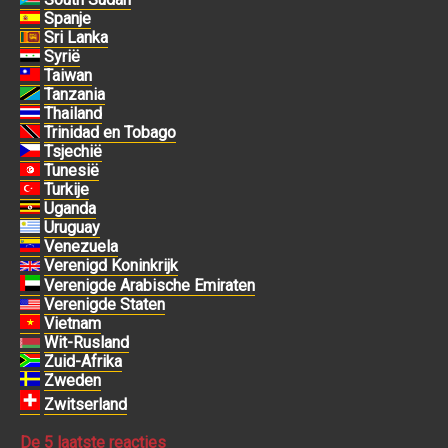
Spanje
Sri Lanka
Syrië
Taiwan
Tanzania
Thailand
Trinidad en Tobago
Tsjechië
Tunesië
Turkije
Uganda
Uruguay
Venezuela
Verenigd Koninkrijk
Verenigde Arabische Emiraten
Verenigde Staten
Vietnam
Wit-Rusland
Zuid-Afrika
Zweden
Zwitserland
De 5 laatste reacties