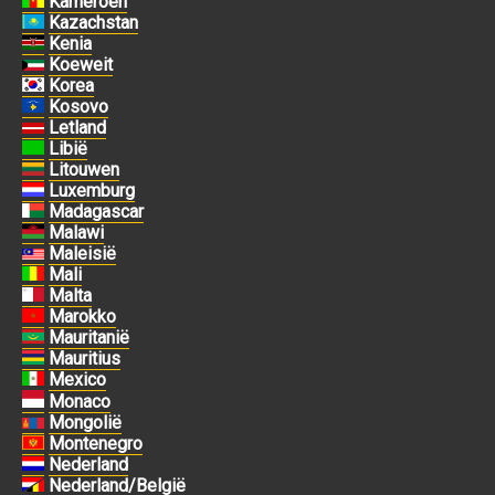
Kameroen
Kazachstan
Kenia
Koeweit
Korea
Kosovo
Letland
Libië
Litouwen
Luxemburg
Madagascar
Malawi
Maleisië
Mali
Malta
Marokko
Mauritanië
Mauritius
Mexico
Monaco
Mongolië
Montenegro
Nederland
Nederland/België