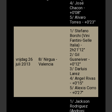
4/ José
Chacon -
+0'08"
5/ Alvaro
Torres - +0'23"
1/ Stefano
Borchi (Vini
Fantini-Selle
Italia) -
2h21'12"
2/ Gil
vrijdag 26
8/ Nirgua -
Gusneiver -
juli 2013
Valencia
+0'12"
3/ Darluis
Larez
4/ Angel Rivas
- +0'15"
5/ Alexis Corro
- +0'27"
1/ Jackson
Rodriguez
(Androni