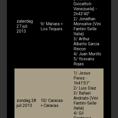
Giocattoli-
Venezuela) -
2h43'40"
2/ Jonathan
zaterdag
9/ Mariara >
Monsalve (Vini
27 juli
Los Teques
Fantini-Selle
2013
Italia)
3/ Arthur
Alberto Garcia
Rincon
4/ Juan Murillo
5/ Yosvans
Rojas
1/ Jesus
Perez -
1h41'51"
2/ Luis Diaz
3/ Rafael
Andriato (Vini
zondag 28
10/ Caracas
Fantini-Selle
juli 2013
> Caracas
Italia)
4/ Gil