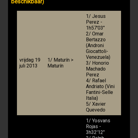
beschikbaar)
1/ Jesus
Perez -
1h57'03"
2/ Omar
Bertazzo
(Androni
Giocattoli-
Venezuela)
vrijdag 19
1/ Maturín >
3/ Honorio
juli 2013
Maturín
Machado
Perez
4/ Rafael
Andriato (Vini
Fantini-Selle
Italia)
5/ Xavier
Quevedo
1/ Yosvans
Rojas -
3h32'12"