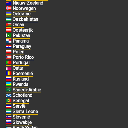
Nieuw-Zeeland
Noorwegen
Oekraïne
Oezbekistan
Oman
Oostenrijk
Pakistan
Panama
Paraguay
Polen
Porto Rico
Portugal
Qatar
Roemenië
Rusland
Rwanda
Saoedi-Arabië
Schotland
Senegal
Servië
Sierra Leone
Slovenië
Slowakije
South Sudan