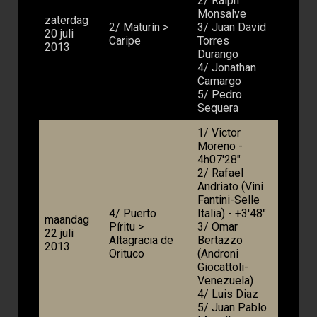
2/ Ralph
Monsalve
zaterdag
2/ Maturín >
3/ Juan David
20 juli
Caripe
Torres
2013
Durango
4/ Jonathan
Camargo
5/ Pedro
Sequera
1/ Victor
Moreno -
4h07'28"
2/ Rafael
Andriato (Vini
Fantini-Selle
4/ Puerto
Italia) - +3'48"
maandag
Píritu >
3/ Omar
22 juli
Altagracia de
Bertazzo
2013
Orituco
(Androni
Giocattoli-
Venezuela)
4/ Luis Diaz
5/ Juan Pablo