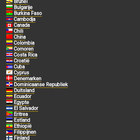
Brunei
Bulgarije
Burkina Faso
Cambodja
Canada
Chili
China
Colombia
Comoren
Costa Rica
Croatië
Cuba
Cyprus
Denemarken
Dominicaanse Republiek
Duitsland
Ecuador
Egypte
El Salvador
Eritrea
Estland
Ethiopië
Filippijnen
Finland