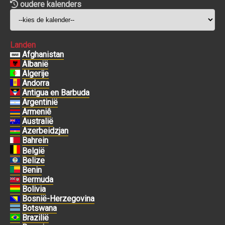
oudere kalenders
Landen
Afghanistan
Albanië
Algerije
Andorra
Antigua en Barbuda
Argentinië
Armeniê
Australië
Azerbeidzjan
Bahrein
België
Belize
Benin
Bermuda
Bolivia
Bosnië-Herzegovina
Botswana
Brazilië