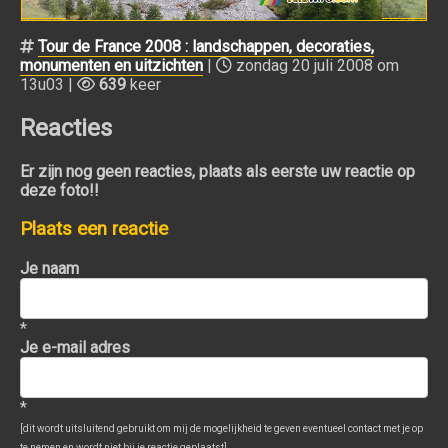
Tour de France 2008 : landschappen, decoraties,
monumenten en uitzichten
|
zondag 20 juli 2008 om
13u03 |
639
keer
Reacties
Er zijn nog geen reacties, plaats als eerste uw reactie op
deze foto!!
Plaats een reactie
Je naam
*
Je e-mail adres
*
[dit wordt uitsluitend gebruikt om mij de mogelijkheid te geven eventueel contact met je op
te nemen en wordt niet bij je reactie geplaatst]