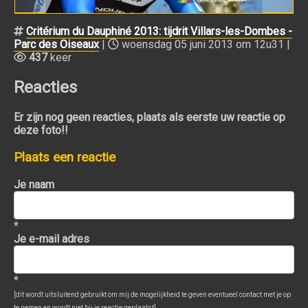
Critérium du Dauphiné 2013: tijdrit Villars-les-Dombes -
Parc des Oiseaux
|
woensdag 05 juni 2013 om 12u31 |
437
keer
Reacties
Er zijn nog geen reacties, plaats als eerste uw reactie op
deze foto!!
Plaats een reactie
Je naam
*
Je e-mail adres
*
[dit wordt uitsluitend gebruikt om mij de mogelijkheid te geven eventueel contact met je op
te nemen en wordt niet bij je reactie geplaatst]