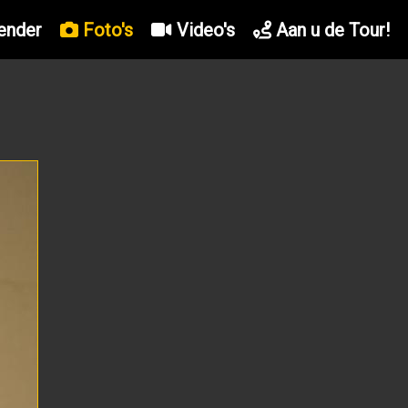
ender
Foto's
Video's
Aan u de Tour!