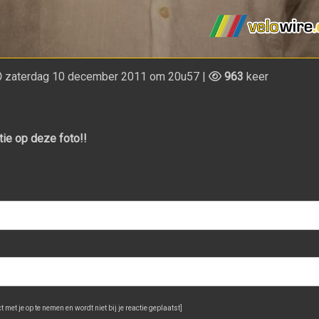
zaterdag 10 december 2011 om 20u57 |
963
keer
tie op deze foto!!
 met je op te nemen en wordt niet bij je reactie geplaatst]