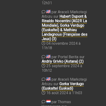
12h31
par Araceli Markotegi
Arbizu sur
Hubert Dupont &
Rinaldo Nocentini (AG2R La
Mondiale), Gorka Verdugo
(Euskaltel) & Mathieu
Landagnous (Française des
Jeux) (3)
04 novembre 2024 à
11h18
par Portal Berita sur
Andriy Grivko (Astana) (2)
25 septembre 2024 à
10h12
par Araceli Markotegi
Arbizu sur
Gorka Verdugo
(Euskaltel Euskadi)
16 août 2024 à 11h03
par Thomas