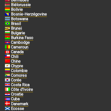
Bermudes
Biélorussie
Bolivie
Bosnie-Herzégovine
Botswana
Brasil
Brunei
Bulgarie
Burkina Faso
Cambodge
Cameroun
Canada
Chili
Chine
Chypre
Colombie
Comores
Corée
Costa Rica
Côte d'Ivoire
Croatie
Cuba
Danemark
Ecosse