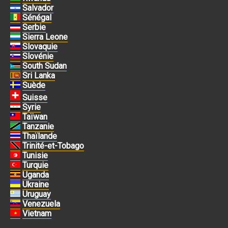
Salvador
Sénégal
Serbie
Sierra Leone
Slovaquie
Slovénie
South Sudan
Sri Lanka
Suède
Suisse
Syrie
Taïwan
Tanzanie
Thaïlande
Trinité-et-Tobago
Tunisie
Turquie
Uganda
Ukraine
Uruguay
Venezuela
Vietnam