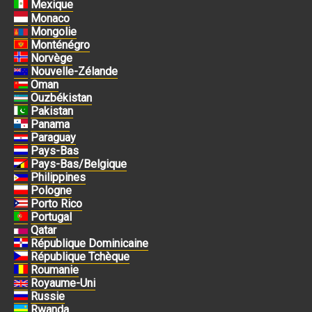
Mexique
Monaco
Mongolie
Monténégro
Norvège
Nouvelle-Zélande
Oman
Ouzbékistan
Pakistan
Panama
Paraguay
Pays-Bas
Pays-Bas/Belgique
Philippines
Pologne
Porto Rico
Portugal
Qatar
République Dominicaine
République Tchèque
Roumanie
Royaume-Uni
Russie
Rwanda