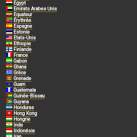
Egypt
Emirats Arabes Unis
Equateur
Érythrée
Espagne
Estonie
Etats-Unis
Ethiopie
Finlande
France
Gabon
Ghana
Grèce
Grenade
Guam
Guatemala
Guinée-Bissau
Guyana
Honduras
Hong Kong
Hongrie
Inde
Indonésie
Iran