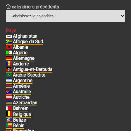
calendriers précédents
Pays
Afghanistan
Afrique du Sud
Albanie
Algérie
Allemagne
Andorre
Antigua-et-Barbuda
Arabie Saoudite
Argentine
Arménie
Australie
Autriche
Azerbaïdjan
Bahreïn
Belgique
Belize
Bénin