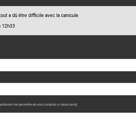
out a dû être difficile avec la canicule.
à 12h33
uellement me permettre de vous contacter si nécessaire]